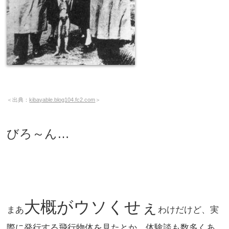
＜出典：
kibayable.blog104.fc2.com
＞
びろ～ん…
大概がウソくせぇ
まあ
わけだけど、実
際に発行する飛行物体を見たとか、体験談も数多くあ