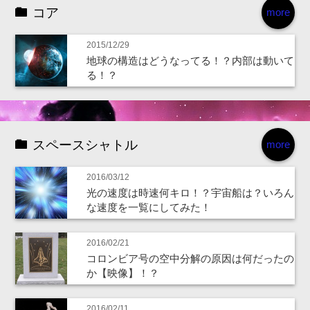
コア
more
2015/12/29
地球の構造はどうなってる！？内部は動いて
る！？
スペースシャトル
more
2016/03/12
光の速度は時速何キロ！？宇宙船は？いろん
な速度を一覧にしてみた！
2016/02/21
コロンビア号の空中分解の原因は何だったの
か【映像】！？
2016/02/11