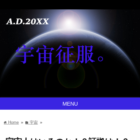
MENU
Home
»
宇宙
»
home
folder