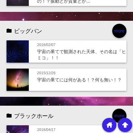
の！？振動とか質量とか…
ビッグバン
more
2016/02/07
宇宙の果てで観測された天体、その名は「ヒ
ミコ」！！
2015/12/26
宇宙の果てには何がある！？何も無い！？
ブラックホール
more
home
arrowup
2016/04/17