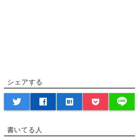
シェアする
line
twitter
facebook
hatenabookmark
書いてる人