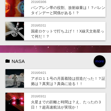
2016/03/06
バンアレン帯の役割、放射線量は！？バレン
タインデーと関係がある！？
2016/02/11
国産ロケットで打ち上げ！！X線天文衛星っ
て何だ！？
NASA
more
2016/04/21
アポロ１１号の月面着陸は捏造だった！？証
拠は？真実は？真偽に迫る！！
2016/03/11
火星までの距離と時間は？え、たったの３
日！？超高速航法が実現か！