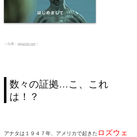
＜出典：
gigazine.net
＞
数々の証拠…こ、これ
は！？
ロズウェ
アナタは１９４７年、アメリカで起きた