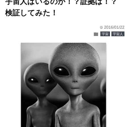
宇宙人はいるのか！？証拠は！？
検証してみた！
2016/01/22
time
folder
宇宙
宇宙人