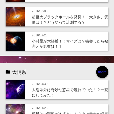
2016/03/05
超巨大ブラックホールを発見！！大きさ、質
量は！？どうやって計測する？
2016/02/28
小惑星が大接近！！サイズは？衝突したら被
害とか影響は！？
太陽系
more
2016/04/30
太陽系外は奇妙な惑星で溢れていた！？一覧
にしてみた！
2016/01/28
惑星との距離が１兆キロ！？史上最大の恒星