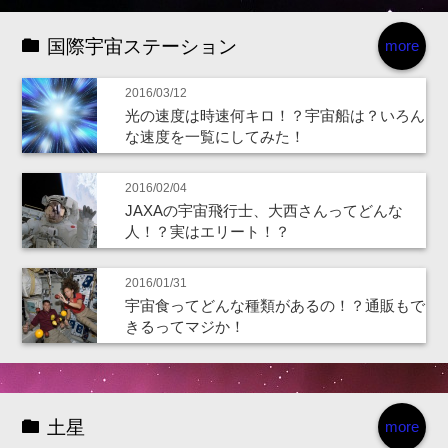
国際宇宙ステーション
more
2016/03/12
光の速度は時速何キロ！？宇宙船は？いろん
な速度を一覧にしてみた！
2016/02/04
JAXAの宇宙飛行士、大西さんってどんな
人！？実はエリート！？
2016/01/31
宇宙食ってどんな種類があるの！？通販もで
きるってマジか！
土星
more