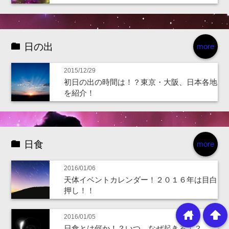
日の出
more
2015/12/29
初日の出の時間は！？東京・大阪、日本各地
を紹介！
日食
more
2016/01/06
天体イベントカレンダー！２０１６年は目白
押し！！
home
arrowup
2016/01/05
日食とは何か！？いつ、なぜ起きる！？