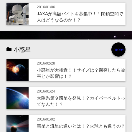
2016/01/06
JAXAが高額バイトを募集中！！閉鎖空間で
人はどうなるのか！？
小惑星
more
2016/02/28
小惑星が大接近！！サイズは？衝突したら被
害とか影響は！？
2016/01/24
太陽系第９惑星を発見！？カイパーベルトっ
てなんだ！？
2016/01/02
彗星と流星の違いとは！？火球とも違うの？