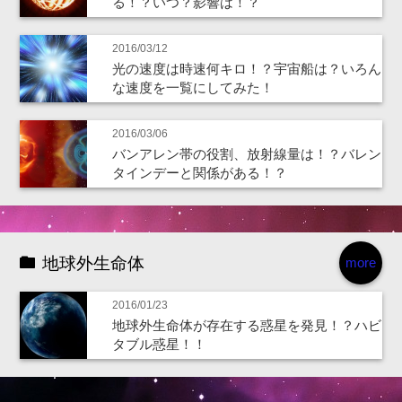
る！？いつ？影響は！？
2016/03/12
光の速度は時速何キロ！？宇宙船は？いろん
な速度を一覧にしてみた！
2016/03/06
バンアレン帯の役割、放射線量は！？バレン
タインデーと関係がある！？
地球外生命体
more
2016/01/23
地球外生命体が存在する惑星を発見！？ハビ
タブル惑星！！