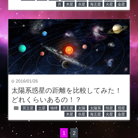
月
木星
水星
海王星
火星
金星
2016/01/26
time
太陽系惑星の距離を比較してみた！
どれくらいあるの！？
folder
冥王星
土星
地球
天王星
太陽
太陽系
恒星
惑星
木星
水星
海王星
火星
金星
1
2