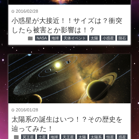
2016/02/28
time
小惑星が大接近！！サイズは？衝突
したら被害とか影響は！？
folder
NASA
地球
天体イベント
太陽
小惑星
隕石
2016/01/28
time
太陽系の誕生はいつ！？その歴史を
辿ってみた！
folder
冥王星
土星
地球
天王星
太陽
太陽系
恒星
惑星