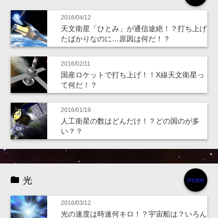
2016/04/12
天文衛星「ひとみ」が通信途絶！？打ち上げ
たばかりなのに…原因は何だ！？
2016/02/11
国産ロケットで打ち上げ！！X線天文衛星っ
て何だ！？
2016/01/19
人工衛星の数はどんだけ！？どの国のが多
い？？
光
more
2016/03/12
光の速度は時速何キロ！？宇宙船は？いろん