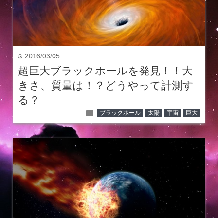
2016/03/05
time
超巨大ブラックホールを発見！！大
きさ、質量は！？どうやって計測す
る？
folder
ブラックホール
太陽
宇宙
巨大