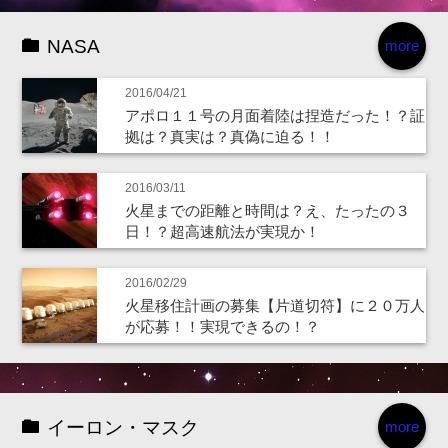
NASA
more
2016/04/21
アポロ１１号の月面着陸は捏造だった！？証
拠は？真実は？真偽に迫る！！
2016/03/11
火星までの距離と時間は？え、たったの３
日！？超高速航法が実現か！
2016/02/29
火星移住計画の募集【片道切符】に２０万人
が応募！！実現できるの！？
イーロン・マスク
more