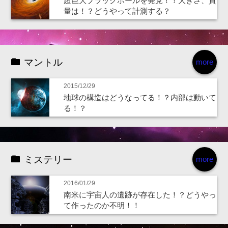
超巨大ブラックホールを発見！！大きさ、質
量は！？どうやって計測する？
マントル
more
2015/12/29
地球の構造はどうなってる！？内部は動いて
る！？
ミステリー
more
2016/01/29
南米に宇宙人の遺跡が存在した！？どうやっ
て作ったのか不明！！