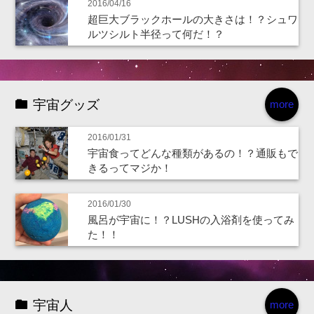
2016/04/16
超巨大ブラックホールの大きさは！？シュワ
ルツシルト半径って何だ！？
宇宙グッズ
more
2016/01/31
宇宙食ってどんな種類があるの！？通販もで
きるってマジか！
2016/01/30
風呂が宇宙に！？LUSHの入浴剤を使ってみ
た！！
宇宙人
more