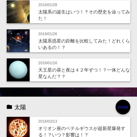
2016/01/28
太陽系の誕生はいつ！？その歴史を辿ってみ
た！
2016/01/26
太陽系惑星の距離を比較してみた！どれくら
いあるの！？
2016/01/16
天王星の昼と夜は４２年ずつ！？一体どんな
星なんだ？？
太陽
more
2016/03/13
オリオン座のベテルギウスが超新星爆発す
る！？いつ？影響は！？