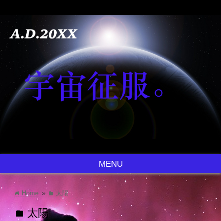
MENU
Home
»
太陽
home
folder
太陽
folder