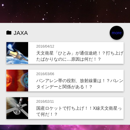
JAXA
more
2016/04/12
天文衛星「ひとみ」が通信途絶！？打ち上げ
たばかりなのに…原因は何だ！？
2016/03/06
バンアレン帯の役割、放射線量は！？バレン
タインデーと関係がある！？
2016/02/11
国産ロケットで打ち上げ！！X線天文衛星っ
て何だ！？