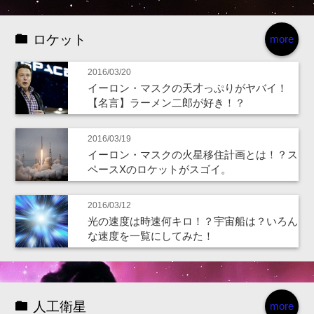
ロケット
more
2016/03/20
イーロン・マスクの天才っぷりがヤバイ！
【名言】ラーメン二郎が好き！？
2016/03/19
イーロン・マスクの火星移住計画とは！？ス
ペースXのロケットがスゴイ。
2016/03/12
光の速度は時速何キロ！？宇宙船は？いろん
な速度を一覧にしてみた！
人工衛星
more