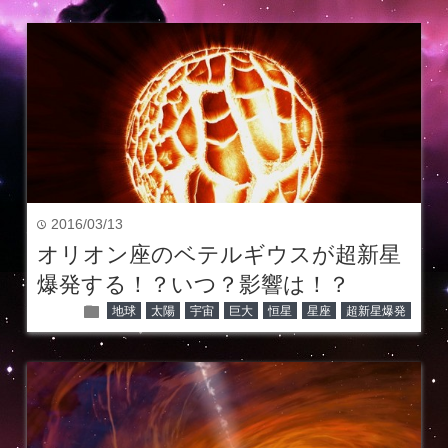
2016/03/13
time
オリオン座のベテルギウスが超新星
爆発する！？いつ？影響は！？
folder
地球
太陽
宇宙
巨大
恒星
星座
超新星爆発