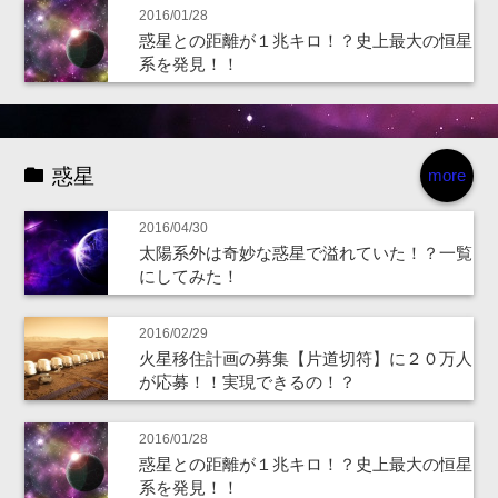
2016/01/28
惑星との距離が１兆キロ！？史上最大の恒星
系を発見！！
惑星
more
2016/04/30
太陽系外は奇妙な惑星で溢れていた！？一覧
にしてみた！
2016/02/29
火星移住計画の募集【片道切符】に２０万人
が応募！！実現できるの！？
2016/01/28
惑星との距離が１兆キロ！？史上最大の恒星
系を発見！！