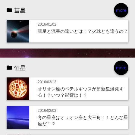
彗星
more
2016/01/02
彗星と流星の違いとは！？火球とも違うの？
恒星
more
2016/03/13
オリオン座のベテルギウスが超新星爆発す
る！？いつ？影響は！？
2016/02/02
冬の星座はオリオン座と大三角！！どんな星
座だ！？