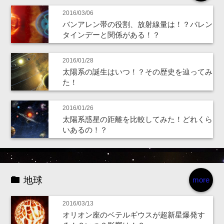
2016/03/06
バンアレン帯の役割、放射線量は！？バレン
タインデーと関係がある！？
2016/01/28
太陽系の誕生はいつ！？その歴史を辿ってみ
た！
2016/01/26
太陽系惑星の距離を比較してみた！どれくら
いあるの！？
地球
more
2016/03/13
オリオン座のベテルギウスが超新星爆発す