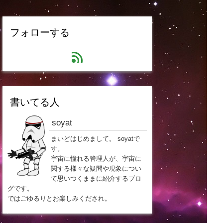
フォローする
feed
書いてる人
soyat
まいどはじめまして。 soyatで
す。
宇宙に憧れる管理人が、宇宙に
関する様々な疑問や現象につい
て思いつくままに紹介するブロ
グです。
ではごゆるりとお楽しみくだされ。