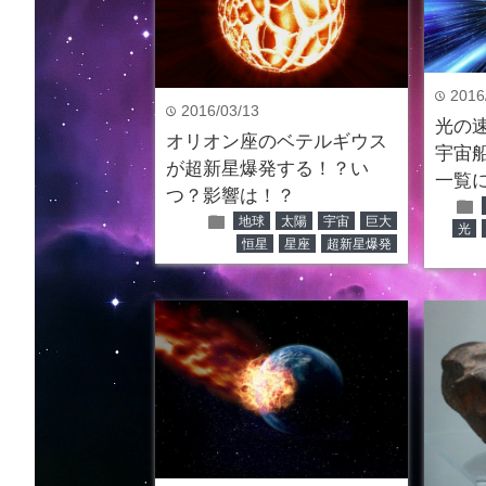
2016
time
2016/03/13
time
光の
オリオン座のベテルギウス
宇宙
が超新星爆発する！？い
一覧
つ？影響は！？
folder
folder
地球
太陽
宇宙
巨大
光
恒星
星座
超新星爆発