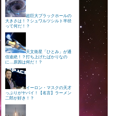
超巨大ブラックホールの
大きさは！？シュワルツシルト半径
って何だ！？
天文衛星「ひとみ」が通
信途絶！？打ち上げたばかりなの
に…原因は何だ！？
イーロン・マスクの天才
っぷりがヤバイ！【名言】ラーメン
二郎が好き！？