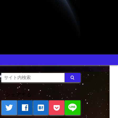
シェアする
line
twitter
facebook
hatenabookmark