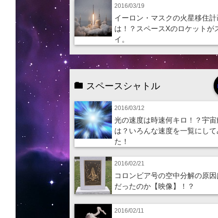
2016/03/19
イーロン・マスクの火星移住計
は！？スペースXのロケットが
イ。
スペースシャトル
2016/03/12
光の速度は時速何キロ！？宇宙
は？いろんな速度を一覧にして
た！
2016/02/21
コロンビア号の空中分解の原因
だったのか【映像】！？
2016/02/11