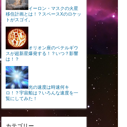
イーロン・マスクの火星
移住計画とは！？スペースXのロケッ
トがスゴイ。
オリオン座のベテルギウ
スが超新星爆発する！？いつ？影響
は！？
光の速度は時速何キ
ロ！？宇宙船は？いろんな速度を一
覧にしてみた！
カテゴリー