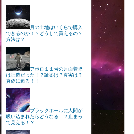
月の土地はいくらで購入
できるのか！？どうして買えるの？
方法は？
アポロ１１号の月面着陸
は捏造だった！？証拠は？真実は？
真偽に迫る！！
ブラックホールに人間が
吸い込まれたらどうなる！？止まっ
て見える！？