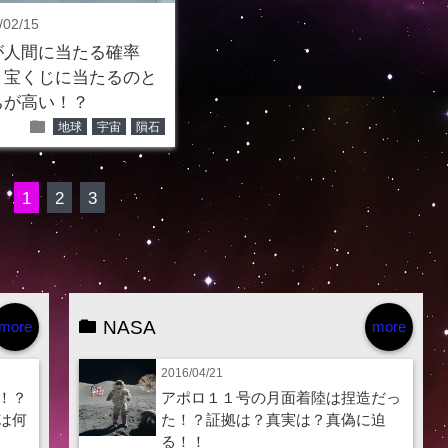
/02/15
が人間に当たる確率
？宝くじに当たるのと
ちが高い！？
folder
地球
宇宙
隕石
1
2
3
NASA
more
more
2016/04/21
！？
アポロ１１号の月面着陸は捏造だっ
は何
た！？証拠は？真実は？真偽に迫
る！！