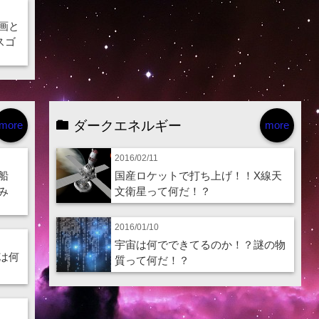
画と
スゴ
ダークエネルギー
more
more
2016/02/11
船
国産ロケットで打ち上げ！！X線天
み
文衛星って何だ！？
2016/01/10
宇宙は何でできてるのか！？謎の物
は何
質って何だ！？