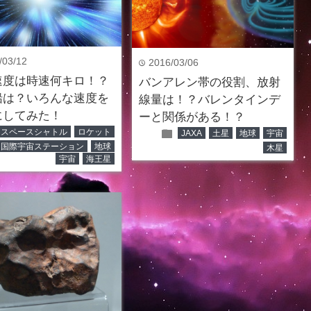
/03/12
2016/03/06
time
速度は時速何キロ！？
バンアレン帯の役割、放射
船は？いろんな速度を
線量は！？バレンタインデ
にしてみた！
ーと関係がある！？
folder
スペースシャトル
ロケット
JAXA
土星
地球
宇宙
国際宇宙ステーション
地球
木星
宇宙
海王星