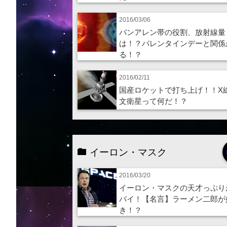
2016/03/06
バンアレン帯の役割、放射線量
は！？バレンタインデーと関係
る！？
2016/02/11
国産ロケットで打ち上げ！！X
文衛星って何だ！？
イーロン・マスク
2016/03/20
イーロン・マスクの天才っぷり
バイ！【名言】ラーメン二郎が
き！？