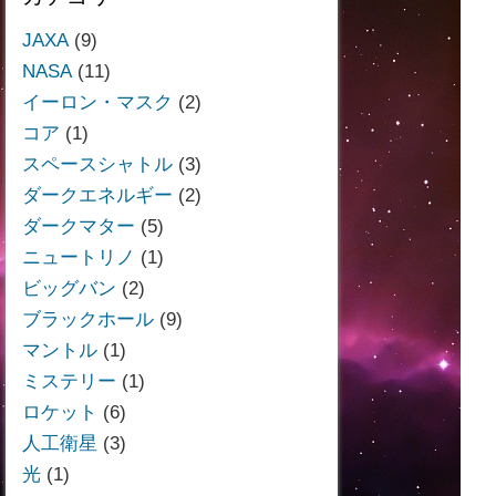
JAXA
(9)
NASA
(11)
イーロン・マスク
(2)
コア
(1)
スペースシャトル
(3)
ダークエネルギー
(2)
ダークマター
(5)
ニュートリノ
(1)
ビッグバン
(2)
ブラックホール
(9)
マントル
(1)
ミステリー
(1)
ロケット
(6)
人工衛星
(3)
光
(1)