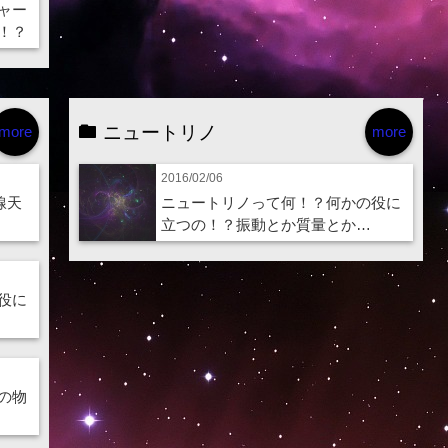
ャー
！？
ニュートリノ
more
more
2016/02/06
線天
ニュートリノって何！？何かの役に
立つの！？振動とか質量とか…
役に
の物