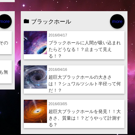
ブラックホール
more
more
2016/04/17
その
ブラックホールに人間が吸い込まれ
たらどうなる！？止まって見え
る！？
2016/04/16
も無
超巨大ブラックホールの大きさ
は！？シュワルツシルト半径って何
だ！？
2016/03/05
超巨大ブラックホールを発見！！大
きさ、質量は！？どうやって計測す
る？