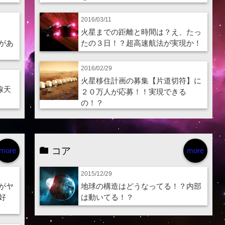
2016/03/11
火星までの距離と時間は？え、たっ
があ
たの３日！？超高速航法が実現か！
2016/02/29
火星移住計画の募集【片道切符】に
線天
２０万人が応募！！実現できる
の！？
コア
more
more
2015/12/29
がヤ
地球の構造はどうなってる！？内部
好
は動いてる！？